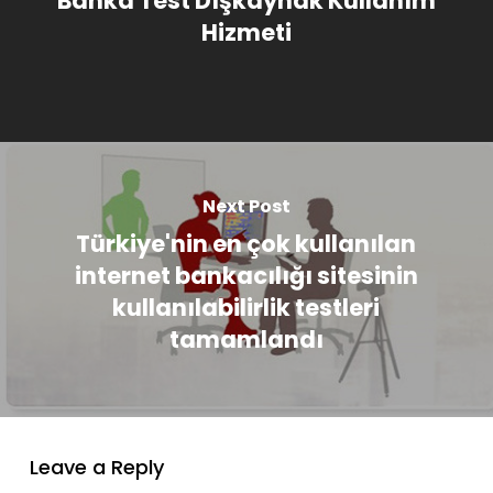
Banka Test Dışkaynak Kullanım
Hizmeti
Next Post
Türkiye'nin en çok kullanılan
internet bankacılığı sitesinin
kullanılabilirlik testleri
tamamlandı
Leave a Reply