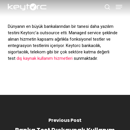
Skip
Menu
to
search
main
Close
content
Menu
Dünyanın en büyük bankalarından bir tanesi daha yazılım
testini Keytorc’a outsource etti. Managed service şeklinde
alınan hizmetin kapsamı ağırlıkla fonksiyonel testler ve
entegrasyon testlerini içeriyor. Keytorc bankacılık,
sigortacılık, telekom gibi bir çok sektöre katma değerli
test
dış kaynak kullanım hizmetleri
sunmaktadır.
Previous Post