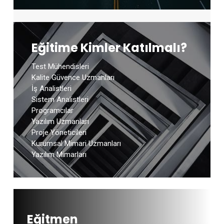
Eğitime Kimler Katılmalı?
Test Mühendisleri
Kalite Güvence Uzmanları
İş Analistleri
Sistem Analistleri
Programcılar
Yazılım Uzmanları
Proje Yöneticileri
Kurumsal Mimari Uzmanları
Yazılım Mimarları
Eğitmen