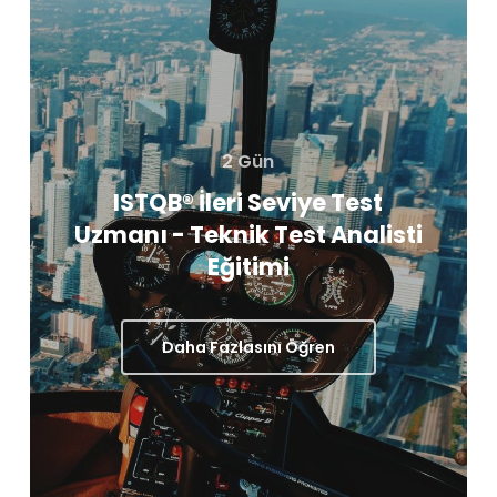
2 Gün
ISTQB® İleri Seviye Test
Uzmanı - Teknik Test Analisti
Eğitimi
Daha Fazlasını Öğren