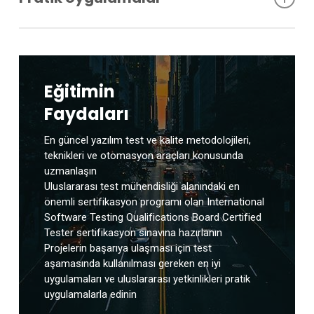
– Test Planlama ve Yönetim Araçları
– Statik Analiz Araçları
Belirlenmesi
– Statik Test Otomasyon Araçları
– Karar Test Tekniği (Decision Testing)
– Risk Haritası Çıkarılması
– Dinamik Test Otomasyon Araçları
– Karar Test Tekniği Kod Kapsama Yüzdesinin Belirlenmesi
– Test Planı Yazılması
– Tüm Kodun Kapsanması İçin Gerekli En Az Test
– Test Senaryosu (Test Case) Yazılması
Senaryosu Sayısını (Test Case) Belirlenmesi
– Fonksiyonel Test
– Siklomatik Karmaşıklığın Analizi (Cyclomatic Complexity
Eğitimin
– Performans Testi
Technique)
Faydaları
– Kara Kutu Test Tekniğinin Uygulanması
– Manuel Test Tekniği (Manual Technique)
– Beyaz Kutu Test Tekniğinin Uygulanması
– Araştırmacı Test Tekniği (Exploratory Test Techniques)
En güncel yazılım test ve kalite metodolojileri,
– Hata Girişi ve Raporlanması
teknikleri ve otomasyon araçları konusunda
uzmanlaşın
Uluslararası test mühendisliği alanındaki en
önemli sertifikasyon programı olan International
Software Testing Qualifications Board Certified
Tester sertifikasyon sınavına hazırlanın
Projelerin başarıya ulaşması için test
aşamasında kullanılması gereken en iyi
uygulamaları ve uluslararası yetkinlikleri pratik
uygulamalarla edinin