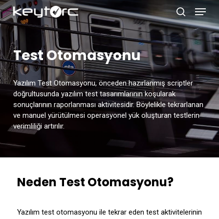
Skip
Menu
to
search
main
Close
content
Menu
Test Otomasyonu
Yazılım Test Otomasyonu, önceden hazırlanmış scriptler
doğrultusunda yazılım test tasarımlarının koşularak
sonuçlarının raporlanması aktivitesidir. Böylelikle tekrarlanan
ve manuel yürütülmesi operasyonel yük oluşturan testlerin
verimliliği artırılır.
Neden Test Otomasyonu?
Yazılım test otomasyonu ile tekrar eden test aktivitelerinin