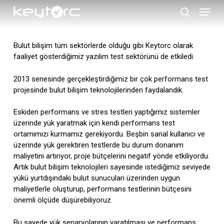
Skip
Menu
to
search
main
Close
content
Menu
Bulut bilişim tüm sektörlerde olduğu gibi Keytorc olarak
faaliyet gösterdiğimiz yazılım test sektörünü de etkiledi.
2013 senesinde gerçekleştirdiğimiz bir çok performans test
projesinde bulut bilişim teknolojilerinden faydalandık.
Eskiden performans ve stres testleri yaptığımız sistemler
üzerinde yük yaratmak için kendi performans test
ortamımızı kurmamız gerekiyordu. Beşbin sanal kullanıcı ve
üzerinde yük gerektiren testlerde bu durum donanım
maliyetini artırıyor, proje bütçelerini negatif yönde etkiliyordu.
Artık bulut bilişim teknolojileri sayesinde istediğimiz seviyede
yükü yurtdışındaki bulut sunucuları üzerinden uygun
maliyetlerle oluşturup, performans testlerinin bütçesini
önemli ölçüde düşürebiliyoruz.
Bu sayede yük senaryolarının yaratılması ve performans