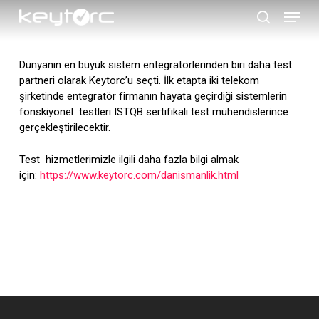
Skip
Menu
to
search
main
Close
content
Menu
Dünyanın en büyük sistem entegratörlerinden biri daha test
partneri olarak Keytorc’u seçti. İlk etapta iki telekom
şirketinde entegratör firmanın hayata geçirdiği sistemlerin
fonskiyonel testleri ISTQB sertifikalı test mühendislerince
gerçekleştirilecektir.
Test hizmetlerimizle ilgili daha fazla bilgi almak
için:
https://www.keytorc.com/danismanlik.html