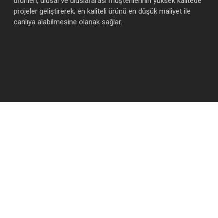
ürünleri, ulusal ve uluslararası müşterilerinin yüksek kalitede
projeler geliştirerek; en kaliteli ürünü en düşük maliyet ile
canlıya alabilmesine olanak sağlar.