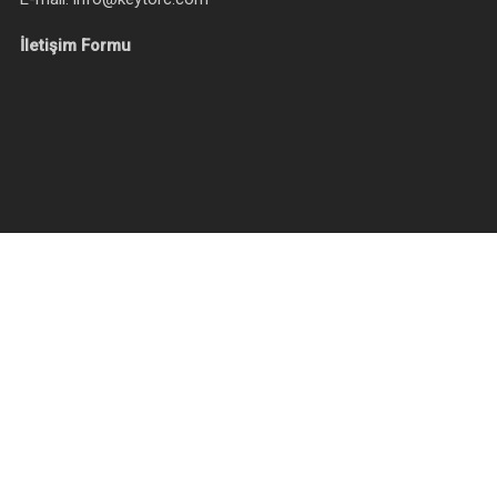
İletişim Formu
© 2026 Keytorc Yazılım Test Hizmetleri. All Rights Reserved
twitter
linkedin
youtube
instagram
slack