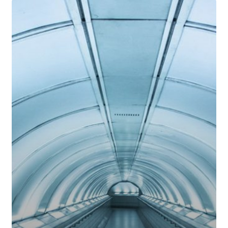
[İnceleme]
SpecFlow
Senaryo
Oluşturma
Yöntemleri