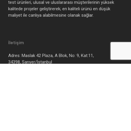
test ürünleri, ulusal ve uluslararası müşterilerinin yüksek
kalitede projeler geliştirerek; en kaliteli ürünü en düşük
maliyet ile canlıya alabilmesine olanak sağlar.
İletişim
Adres: Maslak 42 Plaza, A Blok, No: 9, Kat:11,
34398, Sarıyer/İstanbul
E-mail: info@keytorc.com
İletişim Formu
E-Bülten Aboneliği
Adınız Soyadınız