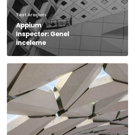
Test Araçları
Appium
Inspector: Genel
İnceleme
Model
Bazlı
Test