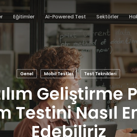
er
Eğitimler
AI-Powered Test
Sektörler
Ha
Genel
Mobil Testler
Test Teknikleri
ılım Geliştirme P
m Testini Nasıl 
Edebiliriz