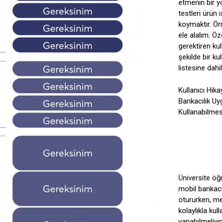
etmenin bir y
testleri ürün 
koymaktır. Örne
ele alalım. Ö
gerektiren kull
şekilde bir ku
listesine dahil 
Kullanıcı Hika
Bankacılık Uy
Kullanabilmes
Üniversite öğ
mobil bankacı
otururken, m
kolaylıkla kul
yapabilmeliyi