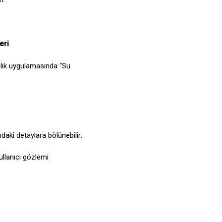
eri
ılık uygulamasında “Su
ıdaki detaylara bölünebilir:
ullanıcı gözlemi