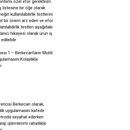
öntemi özel efor gerektiren
iş listesine bir öğe olarak
ğin kullanılabilirlik testlerini
zel bir önem arz eden ve efor
anılabilirlik testleri aşağıdaki
llanıcı hikayesi olarak ürün iş
edilebilir:
yesi 1 – Berkecan’ların Mobil
gulamasını Kolaylıkla
i
rencisi Berkecan olarak,
lık uygulamasını kafede
etroda seyahat ederken
lanıp işlemlerimi rahatlıkla
m.