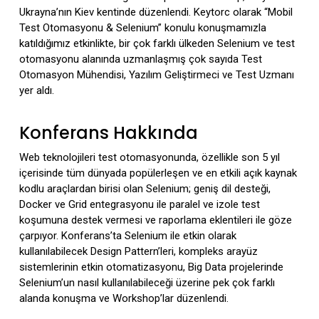
Ukrayna’nın Kiev kentinde düzenlendi. Keytorc olarak “Mobil
Test Otomasyonu & Selenium” konulu konuşmamızla
katıldığımız etkinlikte, bir çok farklı ülkeden Selenium ve test
otomasyonu alanında uzmanlaşmış çok sayıda Test
Otomasyon Mühendisi, Yazılım Geliştirmeci ve Test Uzmanı
yer aldı.
Konferans Hakkında
Web teknolojileri test otomasyonunda, özellikle son 5 yıl
içerisinde tüm dünyada popülerleşen ve en etkili açık kaynak
kodlu araçlardan birisi olan Selenium; geniş dil desteği,
Docker ve Grid entegrasyonu ile paralel ve izole test
koşumuna destek vermesi ve raporlama eklentileri ile göze
çarpıyor. Konferans’ta Selenium ile etkin olarak
kullanılabilecek Design Pattern’leri, kompleks arayüz
sistemlerinin etkin otomatizasyonu, Big Data projelerinde
Selenium’un nasıl kullanılabileceği üzerine pek çok farklı
alanda konuşma ve Workshop’lar düzenlendi.