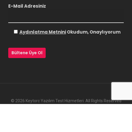
E-Mail Adresiniz
Aydınlatma Metnini
Okudum, Onaylıyorum
© 2026 Keytorc Yazılım Test Hizmetleri. All Rights Reserved
twitter
linkedin
youtube
instagram
slack