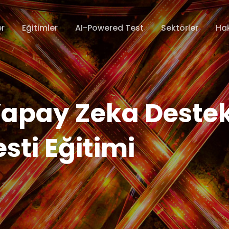
er
Eğitimler
AI-Powered Test
Sektörler
Ha
Yapay Zeka Destek
sti Eğitimi