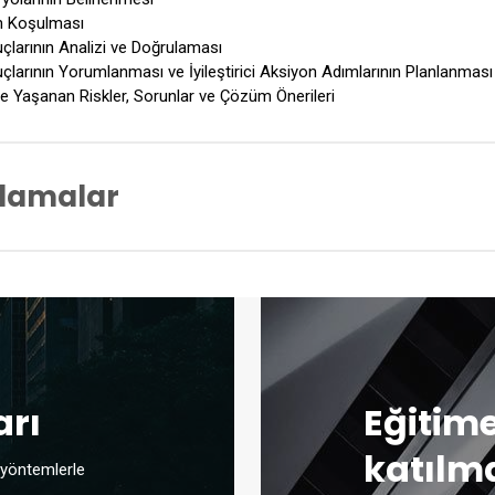
n Koşulması
larının Analizi ve Doğrulaması
arının Yorumlanması ve İyileştirici Aksiyon Adımlarının Planlanması
e Yaşanan Riskler, Sorunlar ve Çözüm Önerileri
ulamalar
gulamalı Web Performans Test Çalışması
ulamalı Mobil Performans Test Çalışması
tabase Performans Test Çalışması
 Testlerinin Sürekli Entegrasyon Dahil Edilmesi
arı
Eğitime
katılma
 yöntemlerle