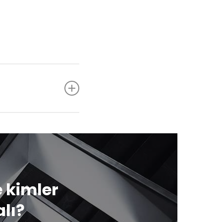
 kimler
lı?