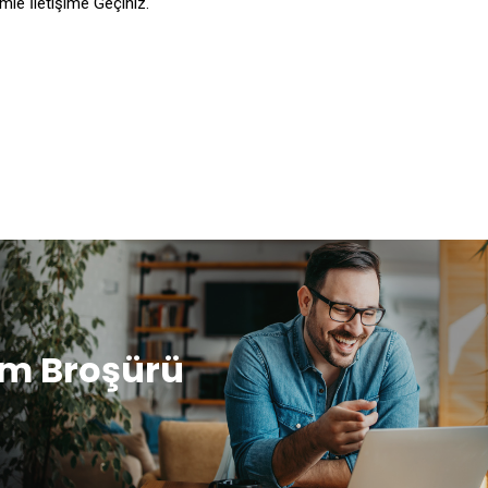
imle İletişime Geçiniz.
im Broşürü