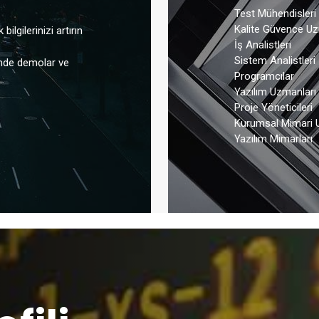
Test Mühendisleri
Kalite Güvence Uz
ilgilerinizi artırın
İş Analistleri
Sistem Analistleri
imde demolar ve
Programcılar
Yazılım Uzmanları
Proje Yöneticileri
Kurumsal Mimari 
Yazılım Mimarları