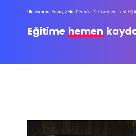
Uluslararası Yapay Zeka Destekli Performans Test Eğit
Eğitime
hemen
kaydo