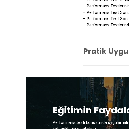
– Performans Testlerini
– Performans Test Sonuç
– Performans Test Sonuçl
– Performans Testlerind
Pratik Uyg
– Apache JMeter ile Uy
– Apache JMeter ile Uyg
– Apache JMeter ile Da
– Jenkins ile Performans
Eğitimin Faydal
Performans testi konusunda uygulamalı
yeteneklerinizi geliştirin