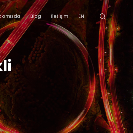
search
kkımızda
Blog
İletişim
EN
li