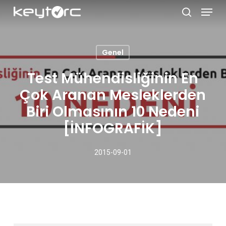
Skip
Menu
to
search
main
Close
content
Menu
Genel
Test Mühendisliğinin En
Çok Aranan Mesleklerden
Biri Olmasının 10 Nedeni
[İNFOGRAFİK]
2015-09-01