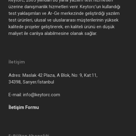
Keytorc, 2005 yılından bu yana yazılım test hizmetleri
üzerine danışmanlık hizmetleri verir. Keytorc’un kullandığı
test yaklaşımları ve Ar-Ge merkezinde geliştirdiği yazılım
test ürünleri, ulusal ve uluslararası müşterilerinin yüksek
kalitede projeler geliştirerek; en kaliteli ürünü en düşük
maliyet ile canlıya alabilmesine olanak sağlar.
İletişim
Adres: Maslak 42 Plaza, A Blok, No: 9, Kat:11,
34398, Sarıyer/İstanbul
E-mail: info@keytorc.com
İletişim Formu