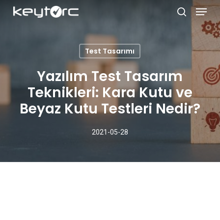
Skip
Menu
to
search
main
Close
content
Menu
Test Tasarımı
Yazılım Test Tasarım
Teknikleri: Kara Kutu ve
Beyaz Kutu Testleri Nedir?
2021-05-28