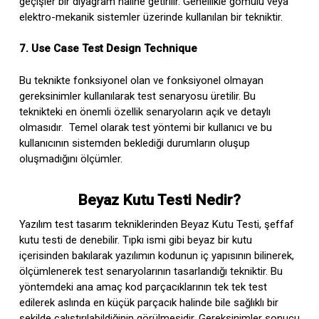
geçişler bir diyagram haline getirilir. Genellikle gömülü veya
elektro-mekanik sistemler üzerinde kullanılan bir tekniktir.
7. Use Case Test Design Technique
Bu teknikte fonksiyonel olan ve fonksiyonel olmayan
gereksinimler kullanılarak test senaryosu üretilir. Bu
teknikteki en önemli özellik senaryoların açık ve detaylı
olmasıdır. Temel olarak test yöntemi bir kullanıcı ve bu
kullanıcının sistemden beklediği durumların oluşup
oluşmadığını ölçümler.
Beyaz Kutu Testi Nedir?
Yazılım test tasarım tekniklerinden Beyaz Kutu Testi, şeffaf
kutu testi de denebilir. Tıpkı ismi gibi beyaz bir kutu
içerisinden bakılarak yazılımın kodunun iç yapısının bilinerek,
ölçümlenerek test senaryolarının tasarlandığı tekniktir. Bu
yöntemdeki ana amaç kod parçacıklarının tek tek test
edilerek aslında en küçük parçacık halinde bile sağlıklı bir
şekilde çalıştırılabildiğinin görülmesidir. Gereksinimler sonucu