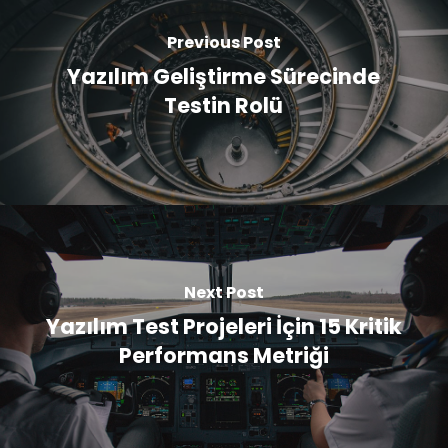
Previous Post
Yazılım Geliştirme Sürecinde
Testin Rolü
Next Post
Yazılım Test Projeleri İçin 15 Kritik
Performans Metriği