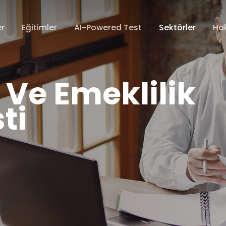
er
Eğitimler
AI-Powered Test
Sektörler
Ha
k Ve Emeklilik
ti