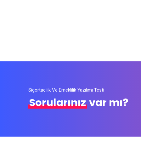
Sigortacılık Ve Emeklilik Yazılımı Testi
Sorularınız
var mı?