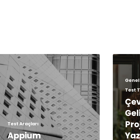
Genel
Test T
Çev
Gel
Pro
Test Araçları
Appium
Yaz