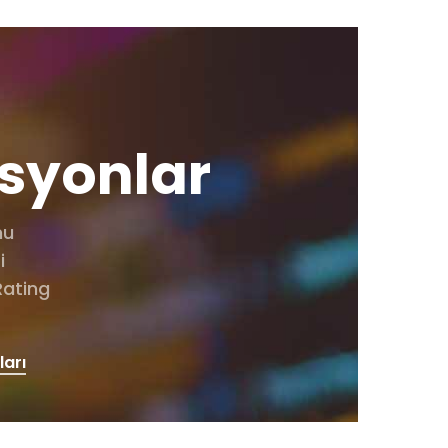
syonlar
nu
i
Rating
ları